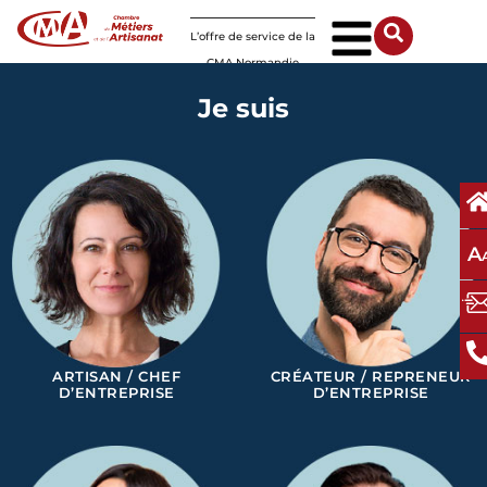
Panneau de gestion des cookies
L’offre de service de la
CMA Normandie
Je suis
A
ARTISAN / CHEF
CRÉATEUR / REPRENEUR
D’ENTREPRISE
D’ENTREPRISE