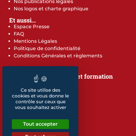
Nos publications légales
Nos logos et charte graphique
Et aussi…
Espace Presse
FAQ
Mentions Légales
Politique de confidentialité
Conditions Générales et règlements
Notre offre de services et formation
Notre offre de services
Ce site utilise des
Notre offre de formation
cookies et vous donne le
Notre dépliant formation
contrôle sur ceux que
Les indicateurs
vous souhaitez activer
Nos publications
Tout accepter
Retrouvez également...
Notre glossaire