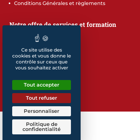
Conditions Générales et règlements
Notre offre de services et formation
Notre offre de services
Notre offre de formation
Notre dépliant formation
Ce site utilise des
Les indicateurs
cookies et vous donne le
Nos publications
contrôle sur ceux que
vous souhaitez activer
Retrouvez également...
Tout accepter
Notre glossaire
Tout refuser
Personnaliser
Politique de
confidentialité