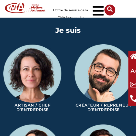
Panneau de gestion des cookies
L’offre de service de la
CMA Normandie
Je suis
A
ARTISAN / CHEF
CRÉATEUR / REPRENEUR
D’ENTREPRISE
D’ENTREPRISE