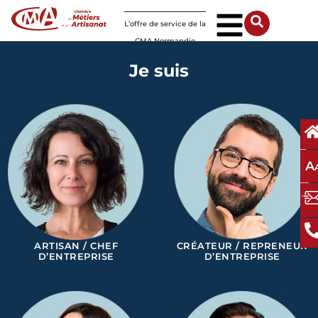
Panneau de gestion des cookies
L’offre de service de la
CMA Normandie
Je suis
A
ARTISAN / CHEF
CRÉATEUR / REPRENEUR
D’ENTREPRISE
D’ENTREPRISE