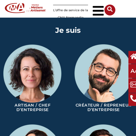
Panneau de gestion des cookies
L’offre de service de la
CMA Normandie
Je suis
A
ARTISAN / CHEF
CRÉATEUR / REPRENEUR
D’ENTREPRISE
D’ENTREPRISE