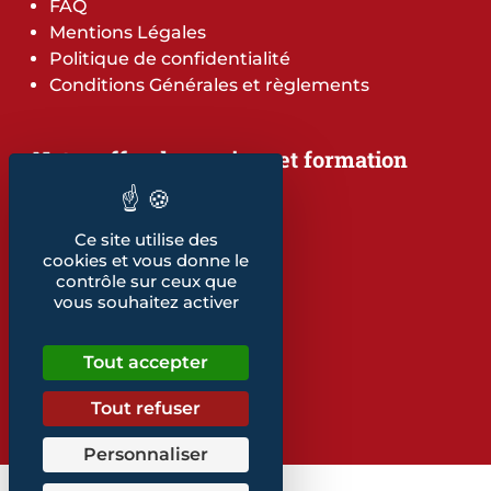
FAQ
Mentions Légales
Politique de confidentialité
Conditions Générales et règlements
Notre offre de services et formation
Notre offre de services
Notre offre de formation
Notre dépliant formation
Ce site utilise des
cookies et vous donne le
Les indicateurs
contrôle sur ceux que
Nos publications
vous souhaitez activer
Retrouvez également...
Tout accepter
Notre glossaire
Tout refuser
Personnaliser