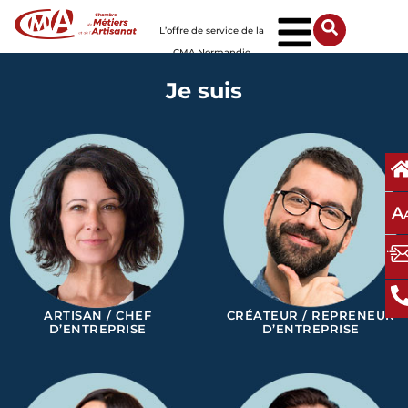
Panneau de gestion des cookies
L’offre de service de la
CMA Normandie
Je suis
A
ARTISAN / CHEF
CRÉATEUR / REPRENEUR
D’ENTREPRISE
D’ENTREPRISE