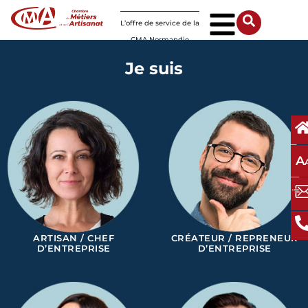
Panneau de gestion des cookies
L’offre de service de la
CMA Normandie
Je suis
A
ARTISAN / CHEF
CRÉATEUR / REPRENEUR
D’ENTREPRISE
D’ENTREPRISE