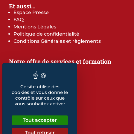
Et aussi…
Espace Presse
FAQ
Mentions Légales
Politique de confidentialité
Conditions Générales et règlements
Notre offre de services et formation
Notre offre de services
Notre offre de formation
Notre dépliant formation
Ce site utilise des
Les indicateurs
cookies et vous donne le
Nos publications
contrôle sur ceux que
vous souhaitez activer
Retrouvez également...
Notre glossaire
Tout accepter
Tout refuser