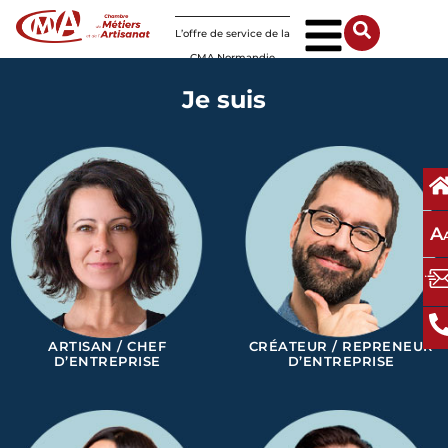
Panneau de gestion des cookies
L’offre de service de la
CMA Normandie
Je suis
A
ARTISAN / CHEF
CRÉATEUR / REPRENEUR
D’ENTREPRISE
D’ENTREPRISE