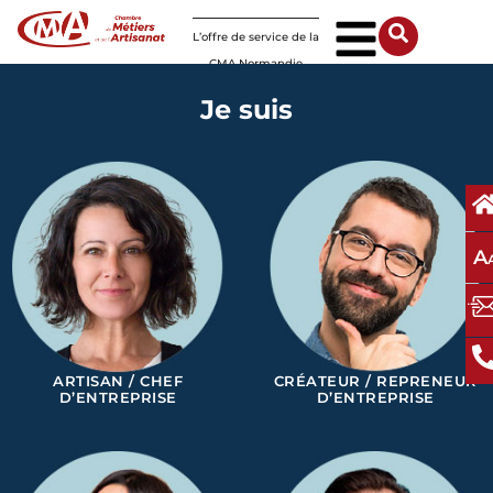
Panneau de gestion des cookies
L’offre de service de la
CMA Normandie
Je suis
A
ARTISAN / CHEF
CRÉATEUR / REPRENEUR
D’ENTREPRISE
D’ENTREPRISE