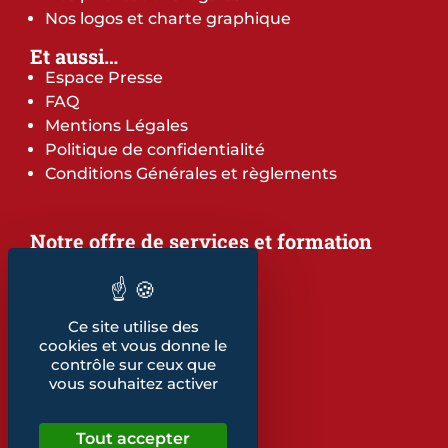
Nos logos et charte graphique
Et aussi…
Espace Presse
FAQ
Mentions Légales
Politique de confidentialité
Conditions Générales et règlements
Notre offre de services et formation
Notre offre de services
Notre offre de formation
Notre dépliant formation
Ce site utilise des
Les indicateurs
cookies et vous donne le
Nos publications
contrôle sur ceux que
vous souhaitez activer
Retrouvez également...
Notre glossaire
Tout accepter