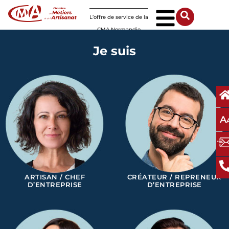
Panneau de gestion des cookies
L’offre de service de la
CMA Normandie
Je suis
A
ARTISAN / CHEF
CRÉATEUR / REPRENEUR
D’ENTREPRISE
D’ENTREPRISE