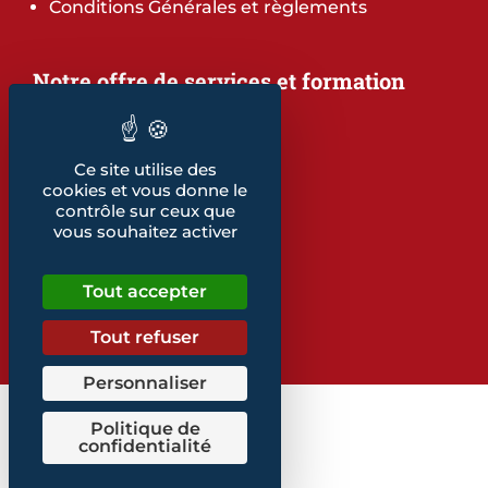
Conditions Générales et règlements
Notre offre de services et formation
Notre offre de services
Notre offre de formation
Notre dépliant formation
Ce site utilise des
Les indicateurs
cookies et vous donne le
Nos publications
contrôle sur ceux que
vous souhaitez activer
Retrouvez également...
Tout accepter
Notre glossaire
Tout refuser
Personnaliser
Politique de
confidentialité