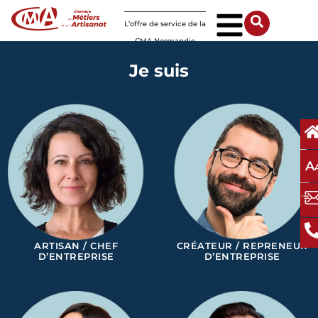
Panneau de gestion des cookies
L’offre de service de la
CMA Normandie
Je suis
A
ARTISAN / CHEF
CRÉATEUR / REPRENEUR
D’ENTREPRISE
D’ENTREPRISE