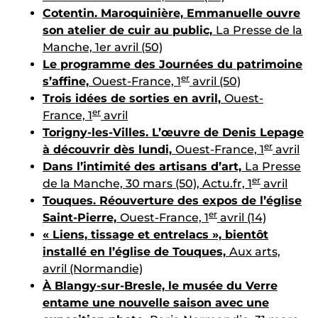
Cotentin. Maroquinière, Emmanuelle ouvre
son atelier de cuir au public,
La Presse de la
Manche, 1er avril (50)
Le programme des Journées du patrimoine
er
s’affine,
Ouest-France, 1
avril (50)
Trois idées de sorties en avril,
Ouest-
er
France, 1
avril
Torigny-les-Villes. L’œuvre de Denis Lepage
er
à découvrir dès lundi,
Ouest-France, 1
avril
Dans l’intimité des artisans d’art,
La Presse
er
de la Manche, 30 mars (50), Actu.fr, 1
avril
Touques. Réouverture des expos de l’église
er
Saint-Pierre,
Ouest-France, 1
avril (14)
« Liens, tissage et entrelacs », bientôt
installé en l’église de Touques,
Aux arts,
avril (Normandie)
À Blangy-sur-Bresle, le musée du Verre
entame une nouvelle saison avec une