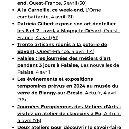
end,
Ouest-France, 5 avril (50)
A la Carneille, ce week-end,
L’Orne
combattante, 4 avril (61)
Patricia Gilbert expose son art dentellier
les 6 et 7 avril, à Magny-le-Désert,
Ouest-
France, 4 avril (61)
Trente artisans réunis à la poterie de
Bavent,
Ouest-France, 4 avril (14)
Falaise : les journées des métiers d’art
pendant 3 jours à Falaise,
Les nouvelles de
Falaise, 4 avril
Les événements et expositions
temporaires prévus en 2024 au musée du
verre de Blangy-sur-Bresle,
Actu.fr, 4 avril
(76)
Journées Européennes des Métiers d’Arts :
visitez un atelier de clavecins à Eu,
Actu.fr,
4 avril (76)
Deux ateliers pour découvrir le savoir-faire