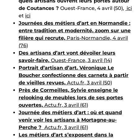
quels artisans ouvrent leurs portes autour
de Coutances ?
Ouest-France, 4 avril (50),
ici
et
ici
Journées des métiers d’art en Normandie :
entre tradition et modernité, zoom sur une
filière qui recrute,
Paris-Normandie, 4 avril
(76)
Des artisans d’art vont dévoiler leurs
savoir-faire,
Ouest-France, 3 avril (14)
Portrait d’artisan d’art. Véronique Le
Boucher confectionne des carnets à partir
de vieilles revues,
Actu.fr, 3 avril (50)
Près de Cormeilles, Sylvie enseigne le
relooking de meubles lors de ses portes
ouvertes,
Actu.fr, 3 avril (61)
Journée des métiers d’art : où et quand
venir voir les artisans à Mortagne-au-
Perche ?
Actu.fr, 3 avril (61)
Les métiers d’art s’exposent dans la