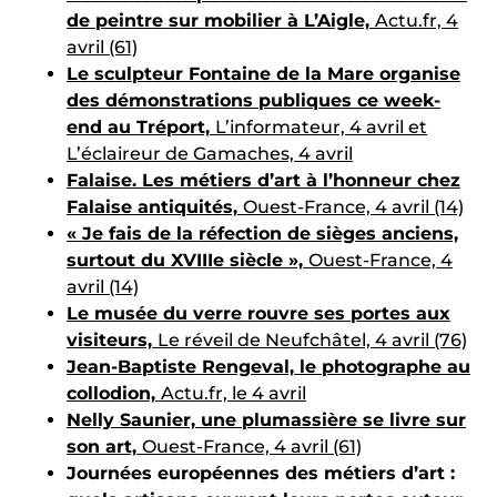
de peintre sur mobilier à L’Aigle,
Actu.fr, 4
avril (61)
Le sculpteur Fontaine de la Mare organise
des démonstrations publiques ce week-
end au Tréport,
L’informateur, 4 avril et
L’éclaireur de Gamaches, 4 avril
Falaise. Les métiers d’art à l’honneur chez
Falaise antiquités,
Ouest-France, 4 avril (14)
« Je fais de la réfection de sièges anciens,
surtout du XVIIIe siècle »,
Ouest-France, 4
avril (14)
Le musée du verre rouvre ses portes aux
visiteurs,
Le réveil de Neufchâtel, 4 avril (76)
Jean-Baptiste Rengeval, le photographe au
collodion,
Actu.fr, le 4 avril
Nelly Saunier, une plumassière se livre sur
son art,
Ouest-France, 4 avril (61)
Journées européennes des métiers d’art :