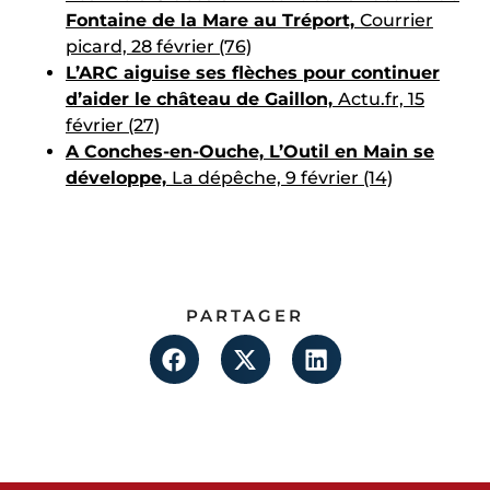
Fontaine de la Mare au Tréport,
Courrier
picard, 28 février (76)
L’ARC aiguise ses flèches pour continuer
d’aider le château de Gaillon,
Actu.fr, 15
février (27)
A Conches-en-Ouche, L’Outil en Main se
développe,
La dépêche, 9 février (14)
PARTAGER