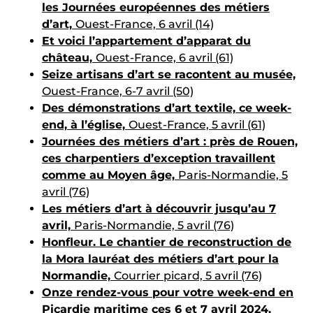
les Journées européennes des métiers
d’art,
Ouest-France, 6 avril (14)
Et voici l’appartement d’apparat du
château,
Ouest-France, 6 avril (61)
Seize artisans d’art se racontent au musée,
Ouest-France, 6-7 avril (50)
Des démonstrations d’art textile, ce week-
end, à l’église,
Ouest-France, 5 avril (61)
Journées des métiers d’art : près de Rouen,
ces charpentiers d’exception travaillent
comme au Moyen âge,
Paris-Normandie, 5
avril (76)
Les métiers d’art à découvrir jusqu’au 7
avril,
Paris-Normandie, 5 avril (76)
Honfleur. Le chantier de reconstruction de
la Mora lauréat des métiers d’art pour la
Normandie,
Courrier picard, 5 avril (76)
Onze rendez-vous pour votre week-end en
Picardie maritime ces 6 et 7 avril 2024,