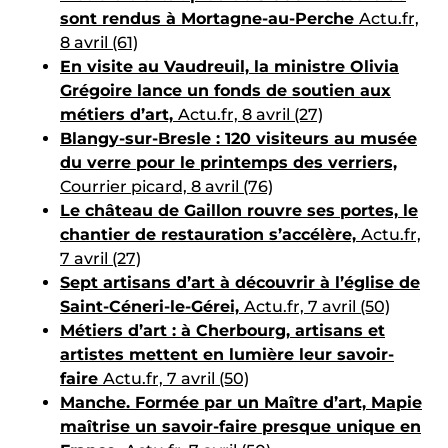
sont rendus à Mortagne-au-Perche
Actu.fr,
8 avril (61)
En visite au Vaudreuil, la ministre Olivia
Grégoire lance un fonds de soutien aux
métiers d’art,
Actu.fr, 8 avril (27)
Blangy-sur-Bresle : 120 visiteurs au musée
du verre pour le printemps des verriers,
Courrier picard, 8 avril (76)
Le château de Gaillon rouvre ses portes, le
chantier de restauration s’accélère,
Actu.fr,
7 avril (27)
Sept artisans d’art à découvrir à l’église de
Saint-Céneri-le-Gérei,
Actu.fr, 7 avril (50)
Métiers d’art : à Cherbourg, artisans et
artistes mettent en lumière leur savoir-
faire
Actu.fr, 7 avril (50)
Manche. Formée par un Maître d’art, Mapie
maîtrise un savoir-faire presque unique en