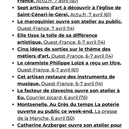
France,
Actu.fr, 7 avril (50)
Sept artisans d’art à découvrir à l’église de
Saint-Céneri-le-Gérei,
Actu.fr, 7 avril (61)
Le maroquinier ouvre son atelier au public,
Ouest-France, 7 avril (14)
Elle tisse la toile de sa différence
artistique,
Ouest-France, 6-7 avril (14)
Cinq idées de sorties sur le thème des
métiers d’art,
Ouest-France, 6-7 avril (14)
Le céramiste Philippe Loizé a reçu un titre,
Ouest-France, 6-7 avril (61)
Cet artisan restaure des instruments de
musique,
Ouest-France, 6-7 avril (14)
Le facteur de clavecins ouvre son atelier à
Eu,
Courrier picard, 6 avril (76)
Montsenelle. Au Grès du temps La poterie
ouverte au public ce week-end,
La presse
de la Manche, 6 avril (50)
Catherine Arzberger ouvre son atelier pour