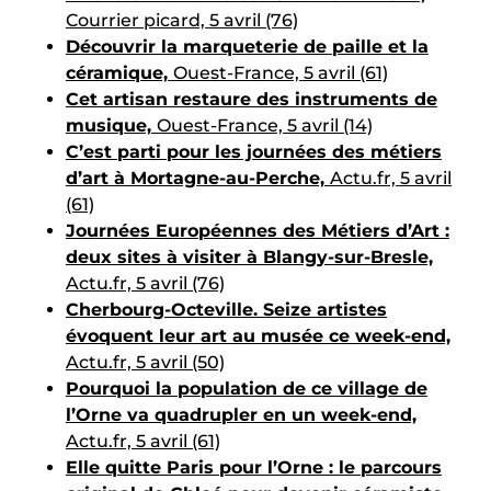
Courrier picard, 5 avril (76)
Découvrir la marqueterie de paille et la
céramique,
Ouest-France, 5 avril (61)
Cet artisan restaure des instruments de
musique,
Ouest-France, 5 avril (14)
C’est parti pour les journées des métiers
d’art à Mortagne-au-Perche,
Actu.fr, 5 avril
(61)
Journées Européennes des Métiers d’Art :
deux sites à visiter à Blangy-sur-Bresle,
Actu.fr, 5 avril (76)
Cherbourg-Octeville. Seize artistes
évoquent leur art au musée ce week-end,
Actu.fr, 5 avril (50)
Pourquoi la population de ce village de
l’Orne va quadrupler en un week-end,
Actu.fr, 5 avril (61)
Elle quitte Paris pour l’Orne : le parcours