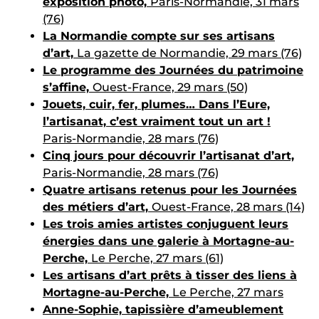
exposition photo,
Paris-Normandie, 31 mars
(76)
La Normandie compte sur ses artisans
d’art,
La gazette de Normandie, 29 mars (76)
Le programme des Journées du patrimoine
s’affine,
Ouest-France, 29 mars (50)
Jouets, cuir, fer, plumes… Dans l’Eure,
l’artisanat, c’est vraiment tout un art !
Paris-Normandie, 28 mars (76)
Cinq jours pour découvrir l’artisanat d’art,
Paris-Normandie, 28 mars (76)
Quatre artisans retenus pour les Journées
des métiers d’art,
Ouest-France, 28 mars (14)
Les trois amies artistes conjuguent leurs
énergies dans une galerie à Mortagne-au-
Perche,
Le Perche, 27 mars (61)
Les artisans d’art prêts à tisser des liens à
Mortagne-au-Perche,
Le Perche, 27 mars
Anne-Sophie, tapissière d’ameublement