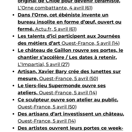
original de Chloé pour devenir céramiste,
L’Orne combattante, 4 avril (61)
Dans l’Orne, cet ébéniste invente un
bureau insolite en forme d’œuf, ouvert ou
fermé,
Actu.fr, 5 avril (61)
Les talents d’ici participent aux Journées
des métiers d’art
Ouest-France, 5 avril (14)
Le château de Gaillon rouvre ses portes, le
chantier s’accélère / Les dates à retenir,
L’Impartial, 5 avril (27)
Artisan, Xavier Bary crée des lunettes sur
mesure,
Ouest-France, 5 avril (50)
Le tiers-lieu Supermonde ouvre ses
ateliers,
Ouest-France, 5 avril (14)
Ce sculpteur ouvre son atelier au public,
Ouest-France, 5 avril (50)
Des artisans d’art investissent un château,
Ouest-France, 5 avril (14)
Des artistes ouvrent leurs portes ce week-