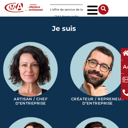
Panneau de gestion des cookies
L’offre de service de la
CMA Normandie
Je suis
A
ARTISAN / CHEF
CRÉATEUR / REPRENEUR
D’ENTREPRISE
D’ENTREPRISE