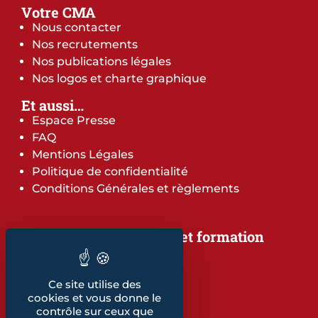
Votre CMA
Nous contacter
Nos recrutements
Nos publications légales
Nos logos et charte graphique
Et aussi…
Espace Presse
FAQ
Mentions Légales
Politique de confidentialité
Conditions Générales et règlements
Notre offre de services et formation
Notre offre de services
Notre offre de formation
Ce site utilise des
Notre dépliant formation
cookies et vous donne le
Les indicateurs
contrôle sur ceux que