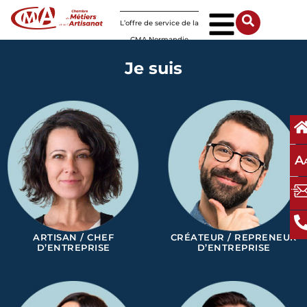
Panneau de gestion des cookies
L’offre de service de la
CMA Normandie
Je suis
A
ARTISAN / CHEF
CRÉATEUR / REPRENEUR
D’ENTREPRISE
D’ENTREPRISE