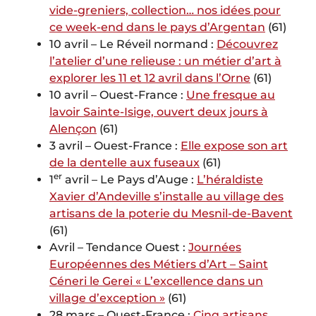
vide-greniers, collection… nos idées pour
ce week-end dans le pays d’Argentan
(61)
10 avril – Le Réveil normand :
Découvrez
l’atelier d’une relieuse : un métier d’art à
explorer les 11 et 12 avril dans l’Orne
(61)
10 avril – Ouest-France :
Une fresque au
lavoir Sainte-Isige, ouvert deux jours à
Alençon
(61)
3 avril – Ouest-France :
Elle expose son art
de la dentelle aux fuseaux
(61)
er
1
avril – Le Pays d’Auge :
L’héraldiste
Xavier d’Andeville s’installe au village des
artisans de la poterie du Mesnil-de-Bavent
(61)
Avril – Tendance Ouest :
Journées
Européennes des Métiers d’Art – Saint
Céneri le Gerei « L’excellence dans un
village d’exception »
(61)
28 mars – Ouest-France :
Cinq artisans