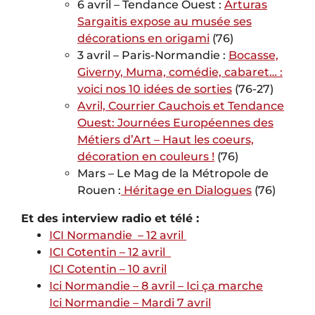
6 avril – Tendance Ouest :
Arturas
Sargaitis expose au musée ses
décorations en origami
(76)
3 avril – Paris-Normandie :
Bocasse,
Giverny, Muma, comédie, cabaret… :
voici nos 10 idées de sorties
(76-27)
Avril, Courrier Cauchois et
Tendance
Ouest
: Journées Européennes des
Métiers d’Art – Haut les coeurs,
décoration en couleurs !
(76)
Mars – Le Mag de la Métropole de
Rouen :
Héritage en Dialogues
(76)
Et des interview radio et télé :
ICI Normandie – 12 avril
ICI Cotentin – 12 avril
ICI Cotentin – 10 avril
Ici Normandie – 8 avril – Ici ça marche
Ici Normandie – Mardi 7 avril