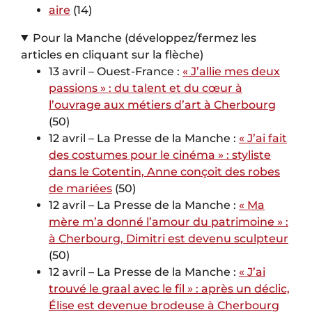
aire
(14)
Pour la Manche (développez/fermez les
articles en cliquant sur la flèche)
13 avril – Ouest-France :
« J’allie mes deux
passions » : du talent et du cœur à
l’ouvrage aux métiers d’art à Cherbourg
(50)
12 avril – La Presse de la Manche :
« J’ai fait
des costumes pour le cinéma » : styliste
dans le Cotentin, Anne conçoit des robes
de mariées
(50)
12 avril – La Presse de la Manche :
« Ma
mère m’a donné l’amour du patrimoine » :
à Cherbourg, Dimitri est devenu sculpteur
(50)
12 avril – La Presse de la Manche :
« J’ai
trouvé le graal avec le fil » : après un déclic,
Élise est devenue brodeuse à Cherbourg