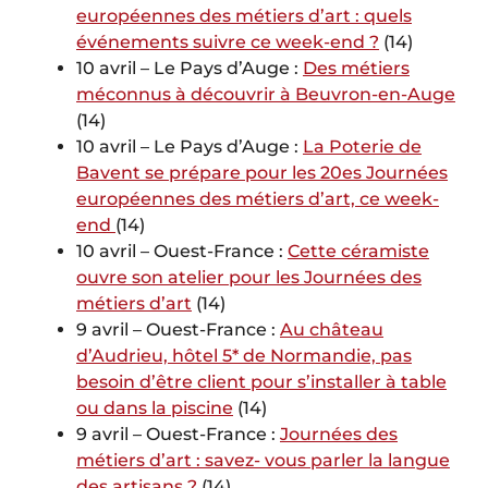
européennes des métiers d’art : quels
événements suivre ce week-end ?
(14)
10 avril – Le Pays d’Auge :
Des métiers
méconnus à découvrir à Beuvron-en-Auge
(14)
10 avril – Le Pays d’Auge :
La Poterie de
Bavent se prépare pour les 20es Journées
européennes des métiers d’art, ce week-
end
(14)
10 avril – Ouest-France :
Cette céramiste
ouvre son atelier pour les Journées des
métiers d’art
(14)
9 avril – Ouest-France :
Au château
d’Audrieu, hôtel 5* de Normandie, pas
besoin d’être client pour s’installer à table
ou dans la piscine
(14)
9 avril – Ouest-France :
Journées des
métiers d’art : savez- vous parler la langue
des artisans ?
(14)