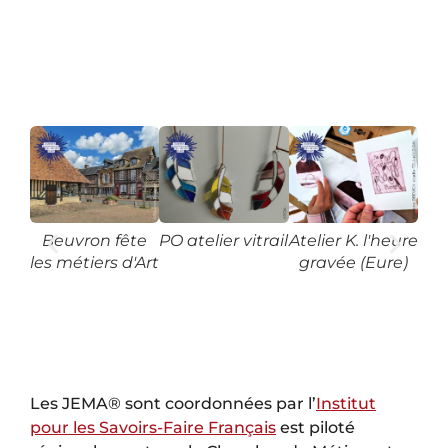
Beuvron fête
PO atelier vitrail
Atelier K. l'heure
We
les métiers d'Art
gravée (Eure)
mus
De
Les JEMA® sont coordonnées par l’
Institut
pour les Savoirs-Faire Français
est piloté