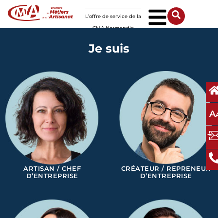
Panneau de gestion des cookies
L’offre de service de la
CMA Normandie
Je suis
A
ARTISAN / CHEF
CRÉATEUR / REPRENEUR
D’ENTREPRISE
D’ENTREPRISE