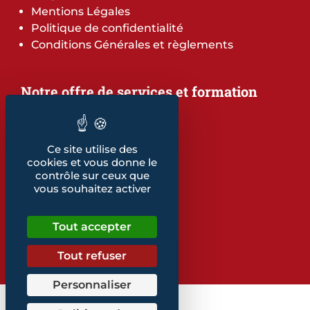
Mentions Légales
Politique de confidentialité
Conditions Générales et règlements
Notre offre de services et formation
Notre offre de services
Notre offre de formation
Notre dépliant formation
Ce site utilise des
Les indicateurs
cookies et vous donne le
Nos publications
contrôle sur ceux que
vous souhaitez activer
Retrouvez également...
Tout accepter
Notre glossaire
Tout refuser
Personnaliser