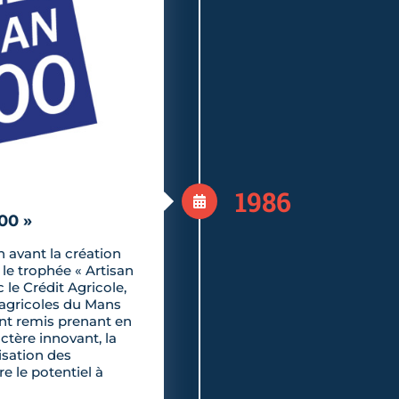
1986
00 »
n avant la création
 le trophée « Artisan
 le Crédit Agricole,
 agricoles du Mans
ont remis prenant en
ctère innovant, la
risation des
re le potentiel à