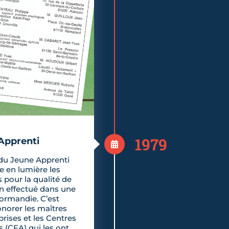
1979
Apprenti
 du Jeune Apprenti
e en lumière les
s pour la qualité de
n effectué dans une
Normandie. C’est
norer les maîtres
prises et les Centres
 (CFA) qui les ont