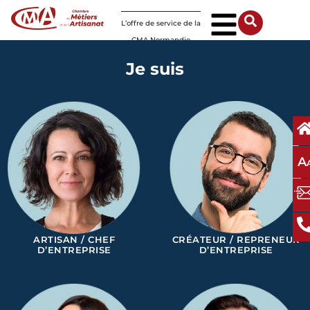
Panneau de gestion des cookies
L’offre de service de la
CMA Normandie
Je suis
A
ARTISAN / CHEF
CRÉATEUR / REPRENEUR
D’ENTREPRISE
D’ENTREPRISE