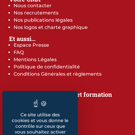
Nous contacter
Nos recrutements
Nos publications légales
Nos logos et charte graphique
Et aussi…
Espace Presse
FAQ
Mentions Légales
Politique de confidentialité
Conditions Générales et règlements
Notre offre de services et formation
Notre offre de services
Notre offre de formation
Ce site utilise des
Notre dépliant formation
cookies et vous donne le
Les indicateurs
contrôle sur ceux que
Nos publications
vous souhaitez activer