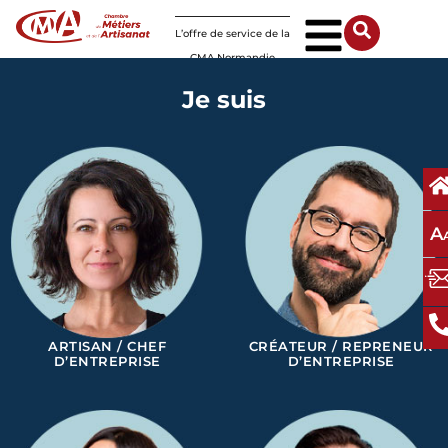
Panneau de gestion des cookies
L’offre de service de la
CMA Normandie
Je suis
A
ARTISAN / CHEF
CRÉATEUR / REPRENEUR
D’ENTREPRISE
D’ENTREPRISE