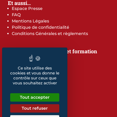
Et aussi…
Espace Presse
FAQ
Mentions Légales
Politique de confidentialité
Conditions Générales et règlements
Notre offre de services et formation
Notre offre de services
Notre offre de formation
Ce site utilise des
Notre dépliant formation
cookies et vous donne le
Les indicateurs
contrôle sur ceux que
Nos publications
vous souhaitez activer
Retrouvez également...
Tout accepter
Notre glossaire
Tout refuser