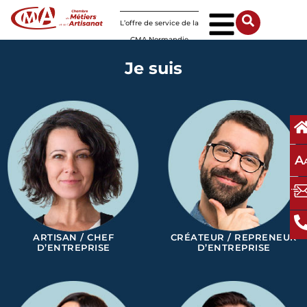
Panneau de gestion des cookies
L’offre de service de la
CMA Normandie
Je suis
A
ARTISAN / CHEF
CRÉATEUR / REPRENEUR
D’ENTREPRISE
D’ENTREPRISE