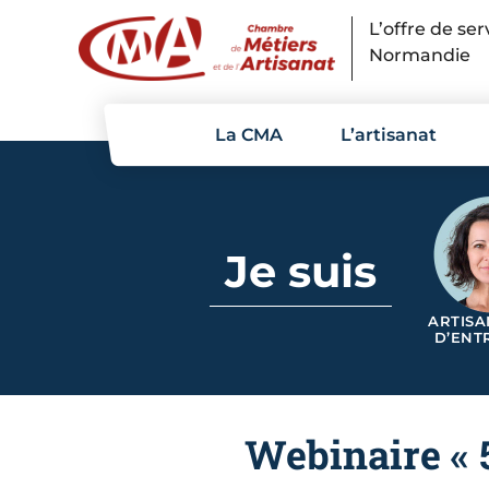
Panneau de gestion des cookies
L’offre de se
Normandie
La CMA
L’artisanat
Je suis
ARTISA
D’ENT
Webinaire « 5