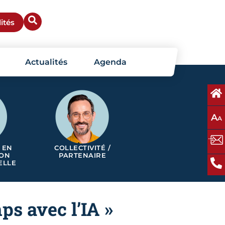
ités
Actualités
Agenda
A
A
 EN
COLLECTIVITÉ /
ION
PARTENAIRE
ELLE
ps avec l’IA »