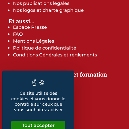
Nos publications légales
Nos logos et charte graphique
Et aussi…
Espace Presse
FAQ
Mentions Légales
Politique de confidentialité
Conditions Générales et règlements
Notre offre de services et formation
Notre offre de services
Notre offre de formation
Ce site utilise des
Notre dépliant formation
cookies et vous donne le
Les indicateurs
contrôle sur ceux que
Nos publications
vous souhaitez activer
Retrouvez également...
Tout accepter