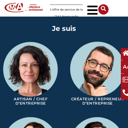
Panneau de gestion des cookies
L’offre de service de la
CMA Normandie
Je suis
A
ARTISAN / CHEF
CRÉATEUR / REPRENEUR
D’ENTREPRISE
D’ENTREPRISE