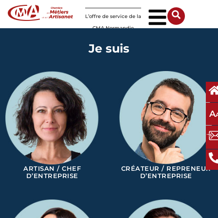
Panneau de gestion des cookies
L’offre de service de la
CMA Normandie
Je suis
A
ARTISAN / CHEF
CRÉATEUR / REPRENEUR
D’ENTREPRISE
D’ENTREPRISE