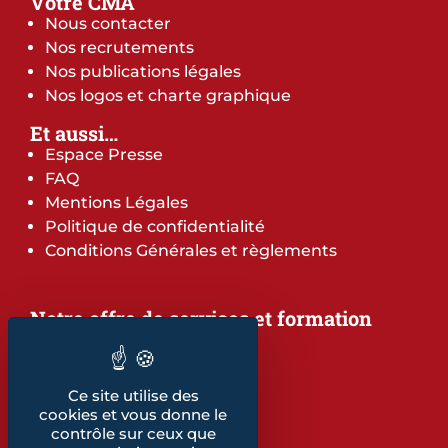
Votre CMA
Nous contacter
Nos recrutements
Nos publications légales
Nos logos et charte graphique
Et aussi…
Espace Presse
FAQ
Mentions Légales
Politique de confidentialité
Conditions Générales et règlements
Notre offre de services et formation
Notre offre de services
Notre offre de formation
Notre dépliant formation
Ce site utilise des
Les indicateurs
cookies et vous donne le
contrôle sur ceux que
Nos publications