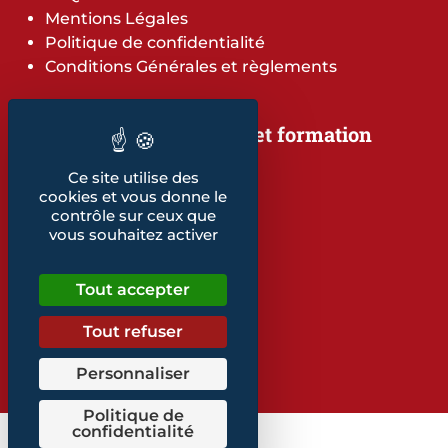
Mentions Légales
Politique de confidentialité
Conditions Générales et règlements
Notre offre de services et formation
Notre offre de services
Ce site utilise des
Notre offre de formation
cookies et vous donne le
Notre dépliant formation
contrôle sur ceux que
Les indicateurs
vous souhaitez activer
Nos publications
Tout accepter
Retrouvez également...
Notre glossaire
Tout refuser
Personnaliser
Politique de
confidentialité