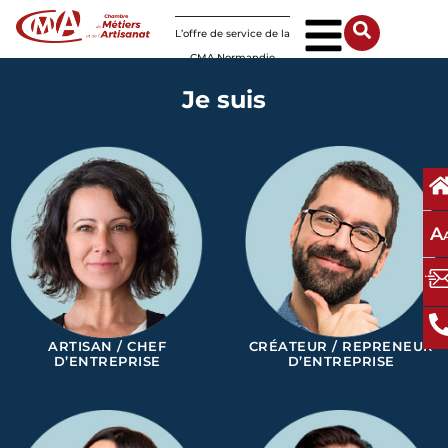
Panneau de gestion des cookies
L’offre de service de la
CMA Normandie
Je suis
A
ARTISAN / CHEF
CRÉATEUR / REPRENEUR
D’ENTREPRISE
D’ENTREPRISE