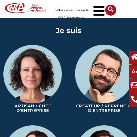
Panneau de gestion des cookies
L’offre de service de la
CMA Normandie
Je suis
A
ARTISAN / CHEF
CRÉATEUR / REPRENEUR
D’ENTREPRISE
D’ENTREPRISE