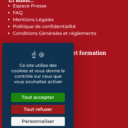
Espace Presse
FAQ
Mentions Légales
Politique de confidentialité
Conditions Générales et règlements
Notre offre de services et formation
Notre offre de services
Ce site utilise des
Notre offre de formation
cookies et vous donne le
Notre dépliant formation
contrôle sur ceux que
Les indicateurs
vous souhaitez activer
Nos publications
Tout accepter
Retrouvez également...
Notre glossaire
Tout refuser
Personnaliser