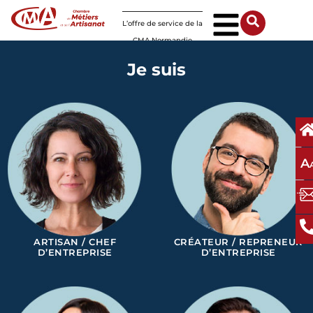
Panneau de gestion des cookies
L’offre de service de la
CMA Normandie
Je suis
A
ARTISAN / CHEF
CRÉATEUR / REPRENEUR
D’ENTREPRISE
D’ENTREPRISE