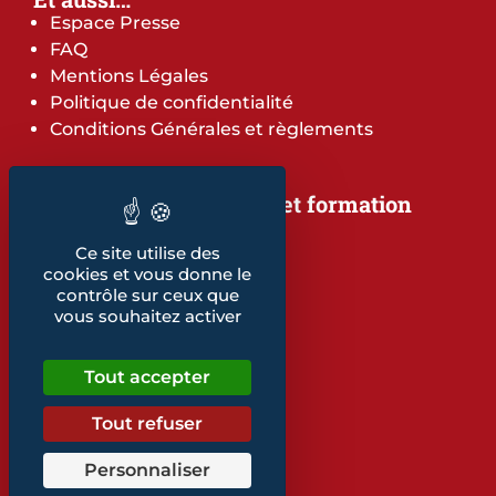
Espace Presse
FAQ
Mentions Légales
Politique de confidentialité
Conditions Générales et règlements
Notre offre de services et formation
Notre offre de services
Ce site utilise des
Notre offre de formation
cookies et vous donne le
Notre dépliant formation
contrôle sur ceux que
Les indicateurs
vous souhaitez activer
Nos publications
Tout accepter
Retrouvez également...
Notre glossaire
Tout refuser
Personnaliser