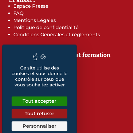
Espace Presse
FAQ
Mentions Légales
Politique de confidentialité
Conditions Générales et règlements
Notre offre de services et formation
Notre offre de services
Ce site utilise des
Notre offre de formation
cookies et vous donne le
Notre dépliant formation
contrôle sur ceux que
Les indicateurs
vous souhaitez activer
Nos publications
Tout accepter
Retrouvez également...
Notre glossaire
Tout refuser
Personnaliser