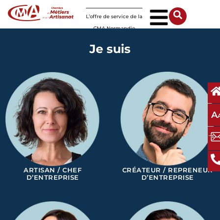
Panneau de gestion des cookies
L’offre de service de la
CMA Normandie
Je suis
A
ARTISAN / CHEF
CRÉATEUR / REPRENEUR
D’ENTREPRISE
D’ENTREPRISE