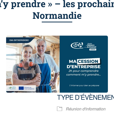
 prendre » – les prochai
Normandie
TYPE D’ÉVÈNEME
5
Réunion d'information