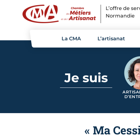
Panneau de gestion des cookies
L’offre de se
Normandie
La CMA
L’artisanat
Je suis
ARTISA
D’ENT
« Ma Cess