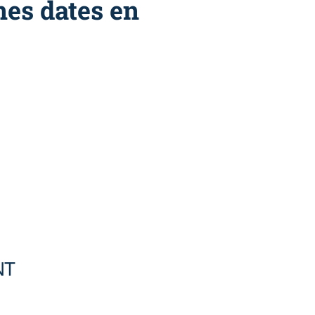
nes dates en
NT