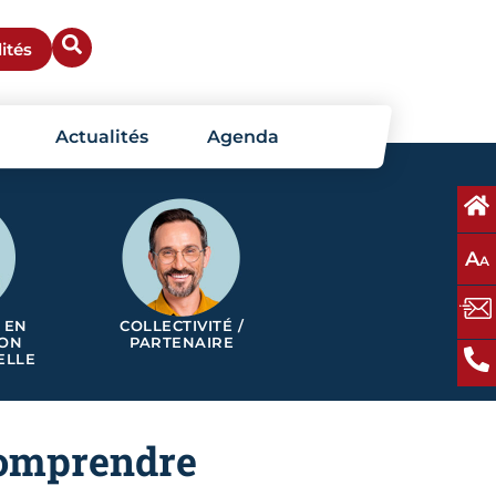
ités
Actualités
Agenda
A
A
 EN
COLLECTIVITÉ /
ION
PARTENAIRE
ELLE
comprendre