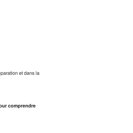
Office 365
Outlook
aration et dans la
pour comprendre