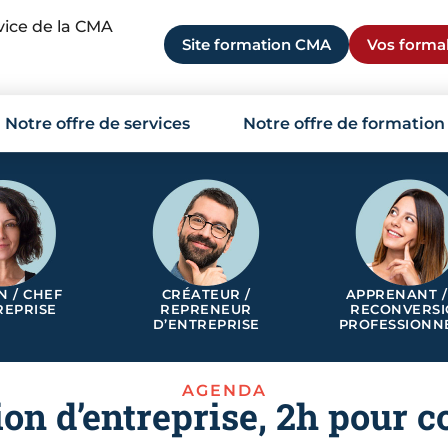
rvice de la CMA
Site formation CMA
Vos formal
Notre offre de services
Notre offre de formation
N / CHEF
CRÉATEUR /
APPRENANT /
REPRISE
REPRENEUR
RECONVERS
D’ENTREPRISE
PROFESSIONN
AGENDA
ion d’entreprise, 2h pour 