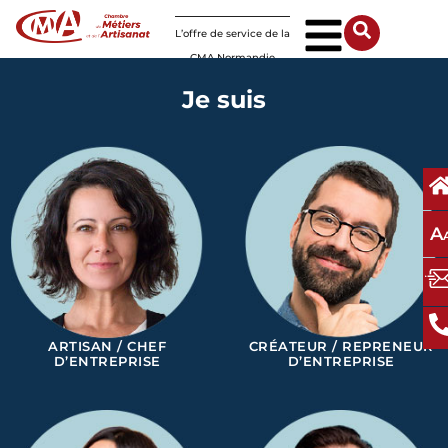
Panneau de gestion des cookies
L’offre de service de la
CMA Normandie
Je suis
A
ARTISAN / CHEF
CRÉATEUR / REPRENEUR
D’ENTREPRISE
D’ENTREPRISE