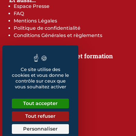
Espace Presse
FAQ
Mentions Légales
Politique de confidentialité
Conditions Générales et règlements
Notre offre de services et formation
Notre offre de services
Ce site utilise des
Notre offre de formation
cookies et vous donne le
Notre dépliant formation
contrôle sur ceux que
Les indicateurs
vous souhaitez activer
Nos publications
Tout accepter
Retrouvez également...
Notre glossaire
Tout refuser
Personnaliser