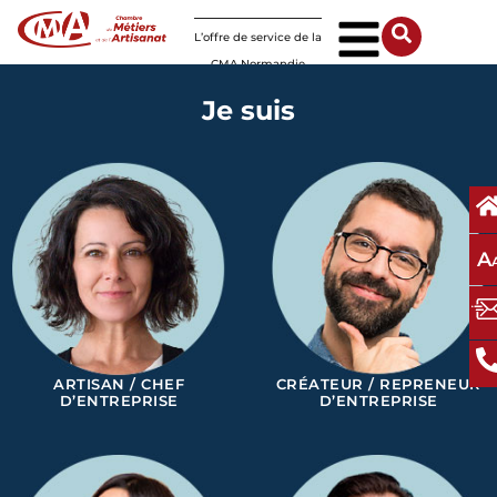
Panneau de gestion des cookies
L’offre de service de la
CMA Normandie
Je suis
A
ARTISAN / CHEF
CRÉATEUR / REPRENEUR
D’ENTREPRISE
D’ENTREPRISE