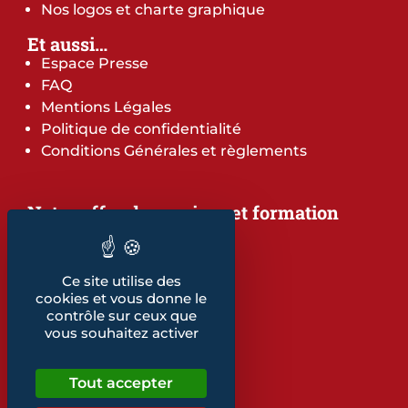
Nos logos et charte graphique
Et aussi…
Espace Presse
FAQ
Mentions Légales
Politique de confidentialité
Conditions Générales et règlements
Notre offre de services et formation
Notre offre de services
Notre offre de formation
Notre dépliant formation
Ce site utilise des
Les indicateurs
cookies et vous donne le
contrôle sur ceux que
Nos publications
vous souhaitez activer
Retrouvez également...
Tout accepter
Notre glossaire