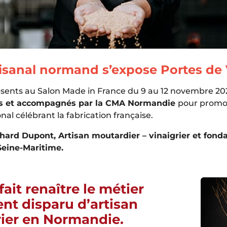
rtisanal normand s’expose Portes de 
résents au Salon Made in France du 9 au 12 novembre 202
és et accompagnés par la CMA Normandie
pour promou
l célébrant la fabrication française.
ichard Dupont, Artisan moutardier – vinaigrier et fo
Seine-Maritime.
ait renaître le métier
nt disparu d’artisan
rier en Normandie.