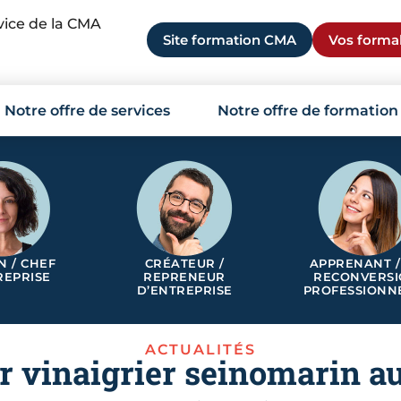
rvice de la CMA
Site formation CMA
Vos formal
Notre offre de services
Notre offre de formation
N / CHEF
CRÉATEUR /
APPRENANT /
REPRISE
REPRENEUR
RECONVERS
D’ENTREPRISE
PROFESSIONN
ACTUALITÉS
 vinaigrier seinomarin a