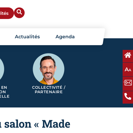
ités
Actualités
Agenda
A
A
 EN
COLLECTIVITÉ /
ION
PARTENAIRE
ELLE
u salon « Made