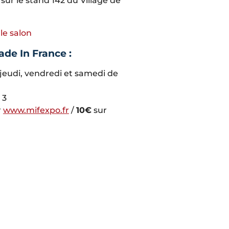
ur le stand 142 du Village de
 le salon
ade In France :
jeudi, vendredi et samedi de
 3
r
www.mifexpo.fr
/
10€
sur