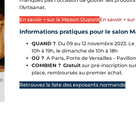
manquez pas l’occasion de goûter ses produits s
l’Artisanat.
En savoir + sur la Maison Dupont
En savoir + sur
Informations pratiques pour le salon M
QUAND ?
Du 09 au 12 novembre 2023. Le 
10h à 19h, le dimanche de 10h à 18h
OÙ ?
A Paris, Porte de Versailles – Pavillon
COMBIEN ?
Gratuit
sur pré-inscription su
place, remboursés au premier achat.
 ©
Retrouvez la liste des exposants normands