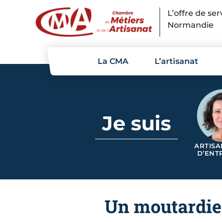
Panneau de gestion des cookies
L’offre de se
Normandie
La CMA
L’artisanat
Je suis
ARTISA
D’ENT
Un moutardier