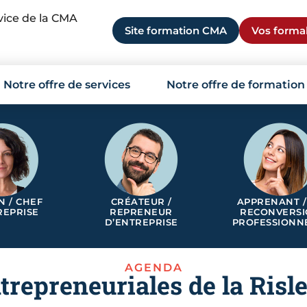
rvice de la CMA
Site formation CMA
Vos formal
Notre offre de services
Notre offre de formation
N / CHEF
CRÉATEUR /
APPRENANT /
REPRISE
REPRENEUR
RECONVERS
D’ENTREPRISE
PROFESSIONN
AGENDA
repreneuriales de la Risle :