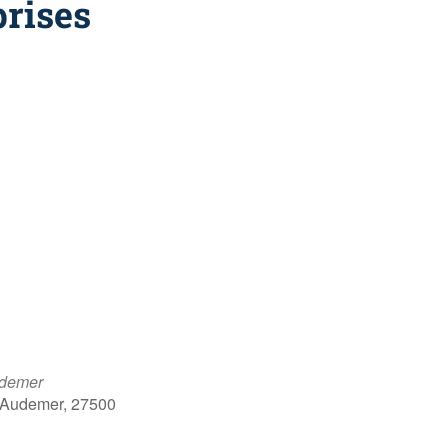
prises
udemer
-Audemer, 27500