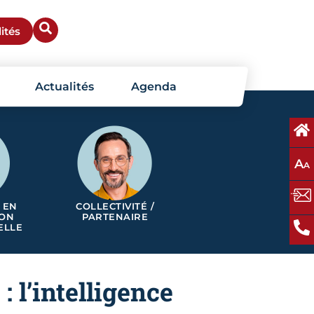
ités
Actualités
Agenda
A
A
 EN
COLLECTIVITÉ /
ION
PARTENAIRE
ELLE
 l’intelligence