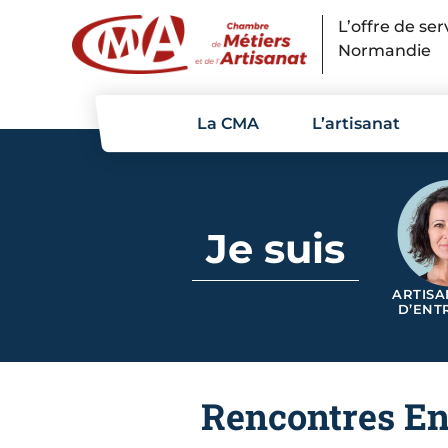
Panneau de gestion des cookies
L’offre de se
Normandie
La CMA
L’artisanat
Je suis
ARTISA
D’ENT
Rencontres Ent