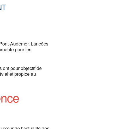
NT
Office 365
Outlook
à Pont-Audemer. Lancées
rnable pour les
es ont pour objectif de
vial et propice au
ence
u cœur de l’actualité des