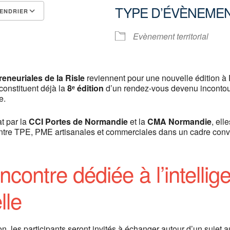
TYPE D’ÉVÈNEME
ENDRIER
Calendrier Google
iCalendar
Evènement territorial
eneuriales de la Risle
reviennent pour une nouvelle édition 
constituent déjà la
8ᵉ édition
d’un rendez-vous devenu incontou
e.
t par la
CCI Portes de Normandie
et la
CMA Normandie
, ell
ntre TPE, PME artisanales et commerciales dans un cadre convi
contre dédiée à l’intellig
elle
on, les participants seront invités à échanger autour d’un sujet a