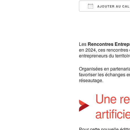
AJOUTER AU CAL
Télécharger ICS
Les
Rencontres Entrepr
en 2024, ces rencontres 
entrepreneurs du territoir
Organisées en partenaria
favoriser les échanges e
réseautage.
Une ren
artifici
Pour cette nouvelle éditi