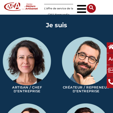
Panneau de gestion des cookies
L’offre de service de la
CMA Normandie
Je suis
A
ARTISAN / CHEF
CRÉATEUR / REPRENEUR
D’ENTREPRISE
D’ENTREPRISE