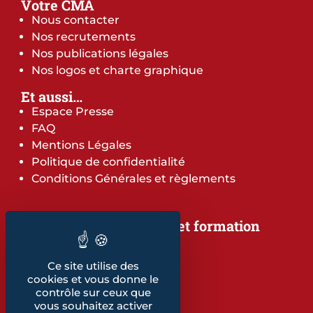
Votre CMA
Nous contacter
Nos recrutements
Nos publications légales
Nos logos et charte graphique
Et aussi…
Espace Presse
FAQ
Mentions Légales
Politique de confidentialité
Conditions Générales et règlements
Notre offre de services et formation
Notre offre de services
Notre offre de formation
Ce site utilise des
Notre dépliant formation
cookies et vous donne le
Les indicateurs
contrôle sur ceux que
vous souhaitez activer
Nos publications