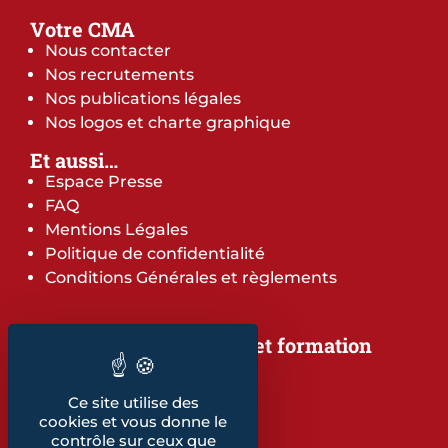
Votre CMA
Nous contacter
Nos recrutements
Nos publications légales
Nos logos et charte graphique
Et aussi…
Espace Presse
FAQ
Mentions Légales
Politique de confidentialité
Conditions Générales et règlements
Notre offre de services et formation
Notre offre de services
Notre offre de formation
Ce site utilise des
Notre dépliant formation
cookies et vous donne le
Les indicateurs
contrôle sur ceux que