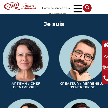
Panneau de gestion des cookies
L’offre de service de la
CMA Normandie
Je suis
A
ARTISAN / CHEF
CRÉATEUR / REPRENEUR
D’ENTREPRISE
D’ENTREPRISE