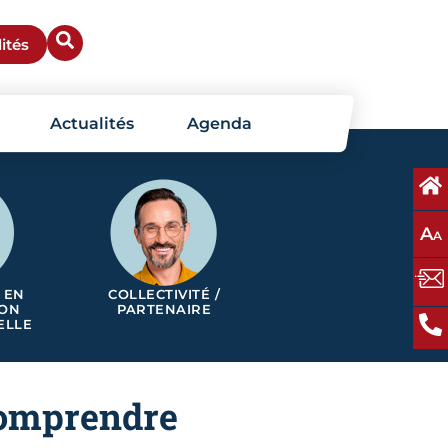
ités
Actualités
Agenda
A
A
 EN
COLLECTIVITÉ /
ION
PARTENAIRE
ELLE
comprendre