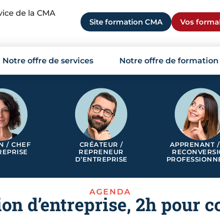
rvice de la CMA
Site formation CMA
Vos formal
Notre offre de services
Notre offre de formation
N / CHEF
CRÉATEUR /
APPRENANT /
REPRISE
REPRENEUR
RECONVERS
D’ENTREPRISE
PROFESSIONN
AGENDA
ion d’entreprise, 2h pour 