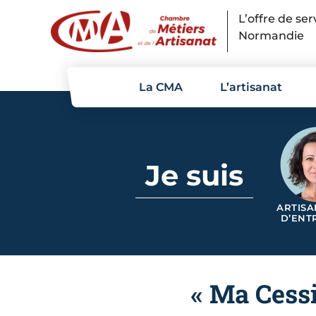
Panneau de gestion des cookies
L’offre de se
Normandie
La CMA
L’artisanat
Je suis
ARTISA
D’ENT
« Ma Cess