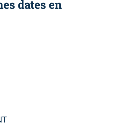
nes dates en
NT