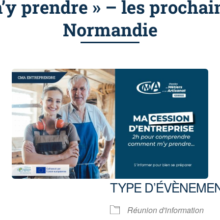
 prendre » – les prochai
Normandie
TYPE D’ÉVÈNEME
5
Réunion d'information