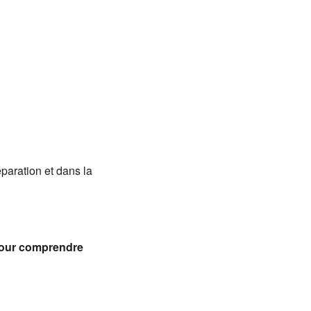
Office 365
Outlook
aration et dans la
pour comprendre