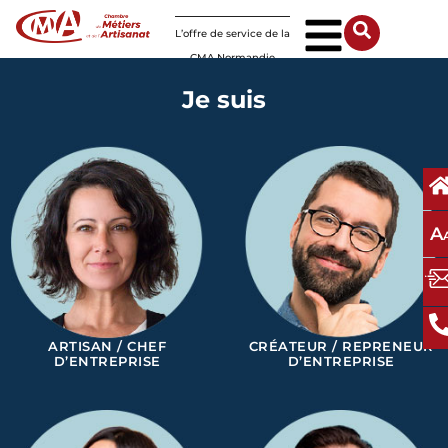
Panneau de gestion des cookies
L’offre de service de la
CMA Normandie
Je suis
A
ARTISAN / CHEF
CRÉATEUR / REPRENEUR
D’ENTREPRISE
D’ENTREPRISE