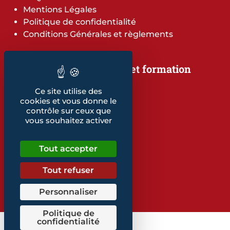
Mentions Légales
Politique de confidentialité
Conditions Générales et règlements
Notre offre de services et formation
Notre offre de services
Ce site utilise des
Notre offre de formation
cookies et vous donne le
Notre dépliant formation
contrôle sur ceux que
Les indicateurs
vous souhaitez activer
Nos publications
Tout accepter
Retrouvez également...
Notre glossaire
Tout refuser
Personnaliser
Politique de
confidentialité