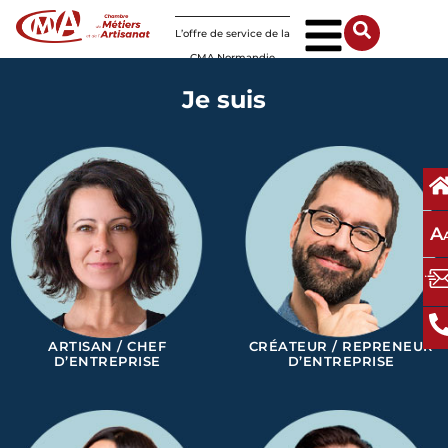
Panneau de gestion des cookies
L’offre de service de la
CMA Normandie
Je suis
A
ARTISAN / CHEF
CRÉATEUR / REPRENEUR
D’ENTREPRISE
D’ENTREPRISE