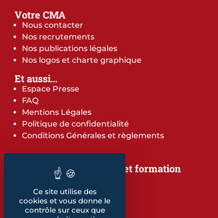
Votre CMA
Nous contacter
Nos recrutements
Nos publications légales
Nos logos et charte graphique
Et aussi…
Espace Presse
FAQ
Mentions Légales
Politique de confidentialité
Conditions Générales et règlements
Notre offre de services et formation
Notre offre de services
Notre offre de formation
Ce site utilise des
cookies et vous donne le
Notre dépliant formation
contrôle sur ceux que
Les indicateurs