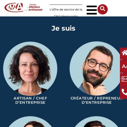
Panneau de gestion des cookies
L’offre de service de la
CMA Normandie
Je suis
A
ARTISAN / CHEF
CRÉATEUR / REPRENEUR
D’ENTREPRISE
D’ENTREPRISE