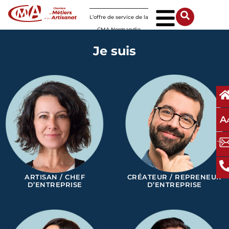
Panneau de gestion des cookies
L’offre de service de la
CMA Normandie
Je suis
A
ARTISAN / CHEF
CRÉATEUR / REPRENEUR
D’ENTREPRISE
D’ENTREPRISE