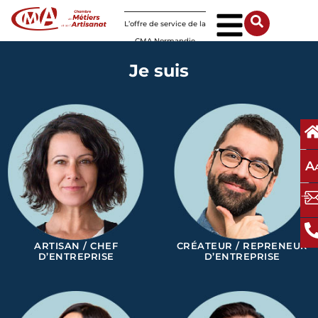
Panneau de gestion des cookies
L’offre de service de la
CMA Normandie
Je suis
A
ARTISAN / CHEF
CRÉATEUR / REPRENEUR
D’ENTREPRISE
D’ENTREPRISE