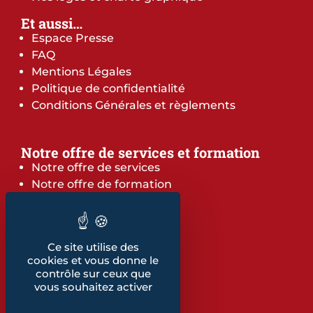
Et aussi…
Espace Presse
FAQ
Mentions Légales
Politique de confidentialité
Conditions Générales et règlements
Notre offre de services et formation
Notre offre de services
Notre offre de formation
Notre dépliant formation
Les indicateurs
Nos publications
Ce site utilise des
cookies et vous donne le
Retrouvez également...
contrôle sur ceux que
vous souhaitez activer
Notre glossaire